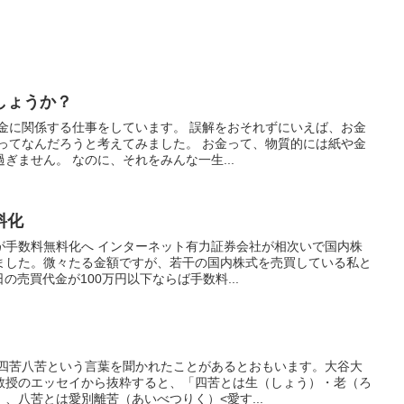
しょうか？
お金に関係する仕事をしています。 誤解をおそれずにいえば、お金
金ってなんだろうと考えてみました。 お金って、物質的には紙や金
ぎません。 なのに、それをみんな一生...
料化
が手数料無料化へ インターネット有力証券会社が相次いで国内株
ました。微々たる金額ですが、若干の国内株式を売買している私と
の売買代金が100万円以下ならば手数料...
は四苦八苦という言葉を聞かれたことがあるとおもいます。大谷大
教授のエッセイから抜粋すると、「四苦とは生（しょう）・老（ろ
、八苦とは愛別離苦（あいべつりく）<愛す...