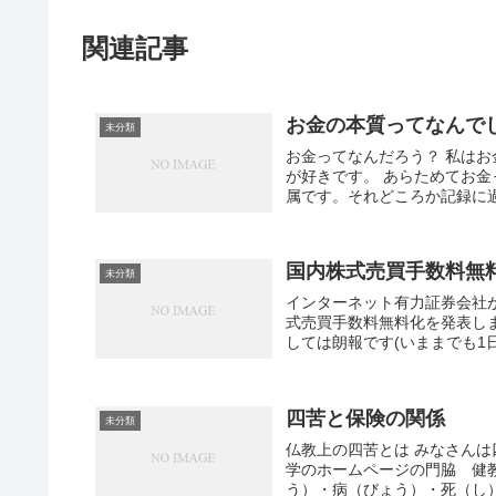
関連記事
お金の本質ってなんで
未分類
お金ってなんだろう？ 私は
が好きです。 あらためてお
属です。それどころか記録に過
国内株式売買手数料無
未分類
インターネット有力証券会社
式売買手数料無料化を発表し
しては朗報です(いままでも1日
四苦と保険の関係
未分類
仏教上の四苦とは みなさん
学のホームページの門脇 健
う）・病（びょう）・死（し）