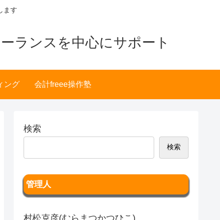
します
リーランスを中心にサポート
ィング
会計freee操作塾
検索
検索
管理人
村松克彦(むらまつかつひこ)