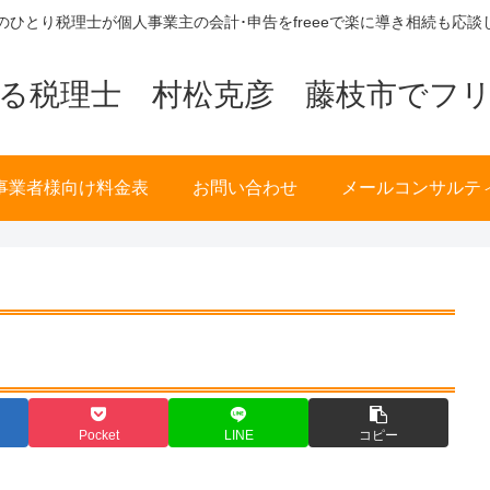
歳のひとり税理士が個人事業主の会計･申告をfreeeで楽に導き相続も応談
る税理士 村松克彦 藤枝市でフ
事業者様向け料金表
お問い合わせ
メールコンサルテ
Pocket
LINE
コピー