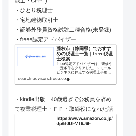
能士・CFP
)
・ひとり税理士
・宅地建物取引士
・証券外務員資格試験二種合格(未登録)
・freee認定アドバイザー
藤枝市（静岡県）でおすす
めの税理士一覧｜freee税理
士検索
freee認定アドバイザーは、研修や
一定条件をクリアした、スモール
ビジネスに伴走する税理士事務所
です。記帳代行や税務調査、会計
search-advisors.freee.co.jp
顧問等に対応できる税理士・会計
士の事務所を静岡県の藤枝市から
検索。経歴や実績等も確認でき、
エリア別、認定アドバイザ…
・kindle出版 40歳過ぎで公務員を辞め
て複業税理士・ＦＰ・取締役になれた話
https://www.amazon.co.jp/
dp/B0DFVT6J6F