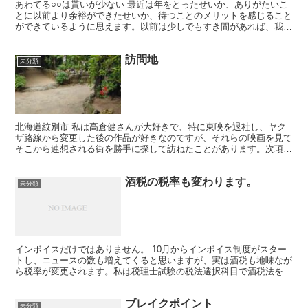
あわてる○○は貰いが少ない 最近は年をとったせいか、ありがたいこ
とに以前より余裕ができたせいか、待つことのメリットを感じること
ができているように思えます。以前は少しでもすき間があれば、我先
に行こうとしたりしていました。 最近は今更ながら、世...
訪問地
未分類
北海道紋別市 私は高倉健さんが大好きで、特に東映を退社し、ヤク
ザ路線から変更した後の作品が好きなのですが、それらの映画を見て
そこから連想される街を勝手に探して訪ねたことがあります。次項の
増毛町のように実際にロケで使われた場所もありますが、ま...
酒税の税率も変わります。
未分類
インボイスだけではありません。 10月からインボイス制度がスター
トし、ニュースの数も増えてくると思いますが、実は酒税も地味なが
ら税率が変更されます。私は税理士試験の税法選択科目で酒税法を選
択し、合格しました。 実務上、ほとんど利用することな...
ブレイクポイント
未分類