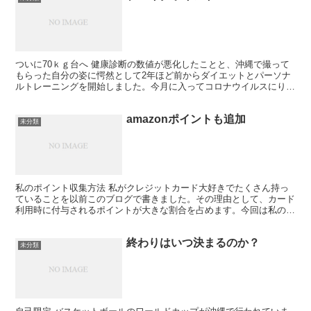
ついに70ｋｇ台へ 健康診断の数値が悪化したことと、沖縄で撮って
もらった自分の姿に愕然として2年ほど前からダイエットとパーソナ
ルトレーニングを開始しました。今月に入ってコロナウイルスにり患
したことが決定打となって、ついに90ｋｇを超えていた...
amazonポイントも追加
未分類
私のポイント収集方法 私がクレジットカード大好きでたくさん持っ
ていることを以前このブログで書きました。その理由として、カード
利用時に付与されるポイントが大きな割合を占めます。今回は私のポ
イント貯め、利用についてご紹介します。 まず、クレジッ...
終わりはいつ決まるのか？
未分類