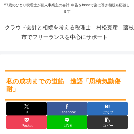
57歳のひとり税理士が個人事業主の会計･申告をfreeeで楽に導き相続も応談し
ます
クラウド会計と相続を考える税理士 村松克彦 藤枝
市でフリーランスを中心にサポート
私の成功までの道筋 造語「思積気動傷
耐」
X
Facebook
はてブ
Pocket
LINE
コピー