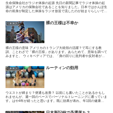
生命保険会社がラジオ体操の起源 先日の新聞記事でラジオ体操の起
源はアメリカの保険会社であることを知りました。日本ではかんぽ生
命の前身が制定した体操をラジオ放送で流したのが始まりらしいで
す。 この記事を読んで、当たり前といえば当たり前のことに...
裸の王様は不幸か
仏教(教訓)
裸の王様の意味 アメリカのトランプ大統領の活躍？で耳にする教
訓、ことわざで「裸の王様」があります。あらためて、意味を調べて
みますと、 ウィキペディアでは、「身の回りに批判者や反対者がい
ない（あるいは我が強すぎて批判・反対を自分にとって都合よ...
ルーティンの効用
仏教(教訓)
ウエストが締まり？便通も改善？ 以前にも書いたことがあるかもし
れませんが、週一回のペースでパーソナルトレーニングに通っていま
す。はや4年が経ったと思います。既に効果が表れ、年1回の健康診
断結果もその間改善、キープをしています。 私の課題は、...
日本新記録で予選落ち？