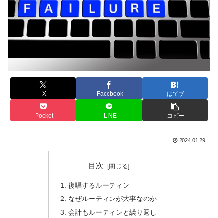
X
Facebook
はてブ
Pocket
LINE
コピー
2024.01.29
目次
復唱するルーティン
なぜルーティンが大事なのか
会計もルーティンと繰り返し