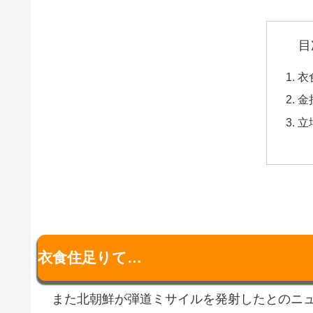
目
衣
金
立
衣食住足りて…
また北朝鮮が弾道ミサイルを発射したとのニ