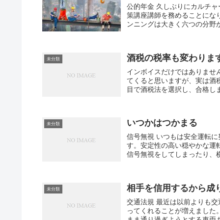
公的年金 久しぶりにカルチ
策講座講師を務めることにな
ンニングは大きく六つの分野か
酒税の税率も変わりま
未分類
インボイスだけではありません
てくると思いますが、実は酒
目で酒税法を選択し、合格しま
いつかはつかまる
未分類
信号無視 いつもは安全運転に
す。安定性の高い穏やかな運
信号無視をしてしまったり、横
相手を信用するから成
未分類
交通法規 最近は以前よりも
ってくれることが増えました
まま通り過ぎようとする車両も