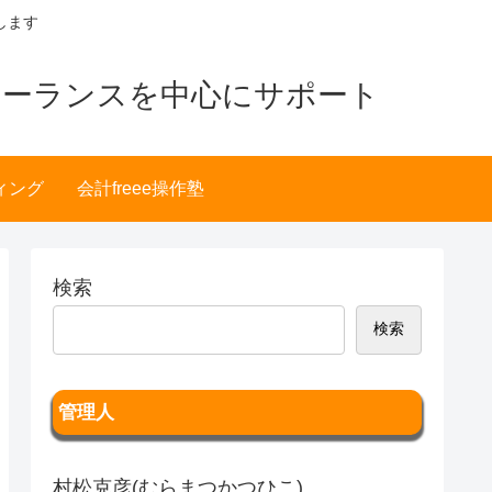
します
リーランスを中心にサポート
ィング
会計freee操作塾
検索
検索
管理人
村松克彦(むらまつかつひこ)