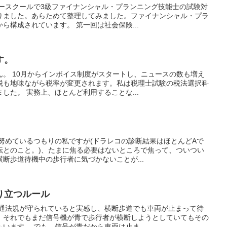
ャースクールで3級ファイナンシャル・プランニング技能士の試験対
りました。あらためて整理してみました。ファイナンシャル・プラ
ら構成されています。 第一回は社会保険...
す。
。 10月からインボイス制度がスタートし、ニュースの数も増え
税も地味ながら税率が変更されます。私は税理士試験の税法選択科
した。 実務上、ほとんど利用することな...
努めているつもりの私ですが(ドラレコの診断結果はほとんどAで
転とのこと。)、たまに焦る必要はないところで焦って、ついつい
断歩道待機中の歩行者に気づかないことが...
り立つルール
交通法規が守られていると実感し、横断歩道でも車両が止まって待
。それでもまだ信号機が青で歩行者が横断しようとしていてもその
います。 でも、信号が青だから車両は止ま...