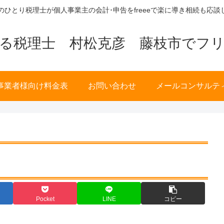
歳のひとり税理士が個人事業主の会計･申告をfreeeで楽に導き相続も応談
る税理士 村松克彦 藤枝市でフ
事業者様向け料金表
お問い合わせ
メールコンサルテ
Pocket
LINE
コピー