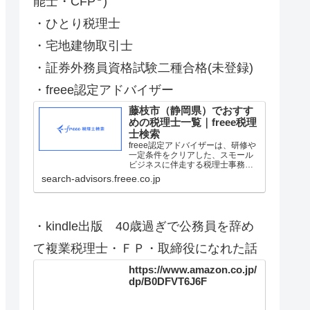
能士・CFP
)
・ひとり税理士
・宅地建物取引士
・証券外務員資格試験二種合格(未登録)
・freee認定アドバイザー
藤枝市（静岡県）でおすす
めの税理士一覧｜freee税理
士検索
freee認定アドバイザーは、研修や
一定条件をクリアした、スモール
ビジネスに伴走する税理士事務所
です。記帳代行や税務調査、会計
search-advisors.freee.co.jp
顧問等に対応できる税理士・会計
士の事務所を静岡県の藤枝市から
検索。経歴や実績等も確認でき、
エリア別、認定アドバイザ…
・kindle出版 40歳過ぎで公務員を辞め
て複業税理士・ＦＰ・取締役になれた話
https://www.amazon.co.jp/
dp/B0DFVT6J6F