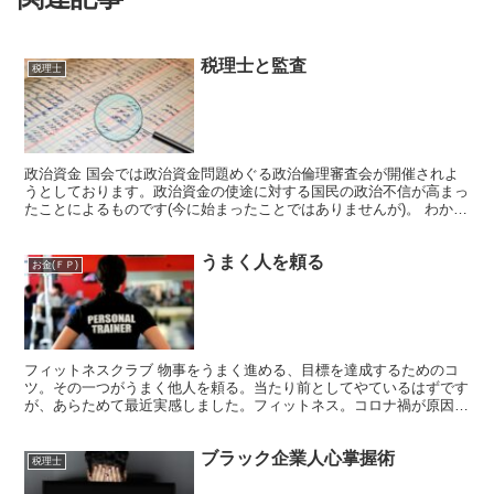
税理士と監査
税理士
政治資金 国会では政治資金問題めぐる政治倫理審査会が開催されよ
うとしております。政治資金の使途に対する国民の政治不信が高まっ
たことによるものです(今に始まったことではありませんが)。 わかり
やすく？言いますと、例えば、1万人収容会場のコンサ...
うまく人を頼る
お金(ＦＰ)
フィットネスクラブ 物事をうまく進める、目標を達成するためのコ
ツ。その一つがうまく他人を頼る。当たり前としてやているはずです
が、あらためて最近実感しました。フィットネス。コロナ禍が原因か
身長１７７センチメートルの私があろうことか一時期体重が...
ブラック企業人心掌握術
税理士