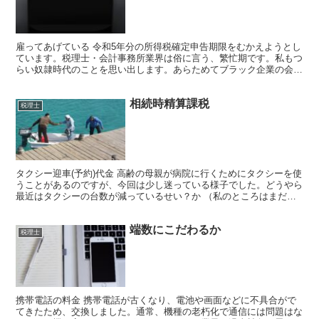
雇ってあげている 令和5年分の所得税確定申告期限をむかえようとし
ています。税理士・会計事務所業界は俗に言う、繁忙期です。私もつ
らい奴隷時代のことを思い出します。あらためてブラック企業の会計
奴隷人心掌握術を自分なりに整理します。 まず、奴隷に...
相続時精算課税
税理士
タクシー迎車(予約)代金 高齢の母親が病院に行くためにタクシーを使
うことがあるのですが、今回は少し迷っている様子でした。どうやら
最近はタクシーの台数が減っているせい？か （私のところはまだま
だ田舎でライドシェアの対象地域ではありません）、予...
端数にこだわるか
税理士
携帯電話の料金 携帯電話が古くなり、電池や画面などに不具合がで
てきたため、交換しました。通常、機種の老朽化で通信には問題はな