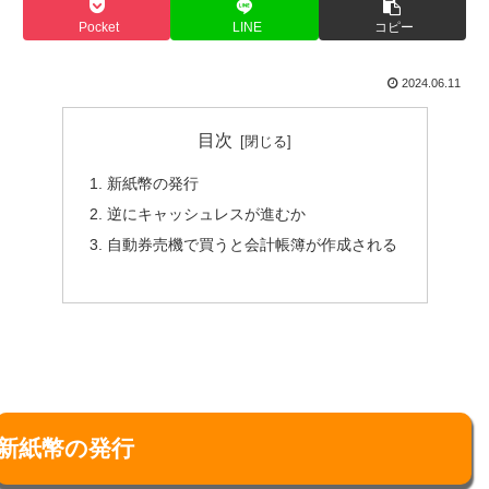
Pocket
LINE
コピー
2024.06.11
目次
新紙幣の発行
逆にキャッシュレスが進むか
自動券売機で買うと会計帳簿が作成される
新紙幣の発行