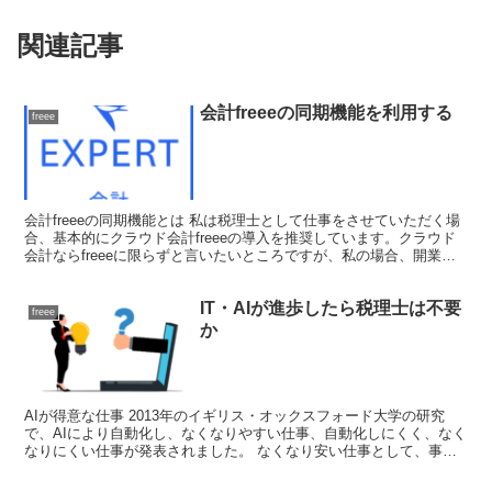
関連記事
会計freeeの同期機能を利用する
freee
会計freeeの同期機能とは 私は税理士として仕事をさせていただく場
合、基本的にクラウド会計freeeの導入を推奨しています。クラウド
会計ならfreeeに限らずと言いたいところですが、私の場合、開業し
た際にコスト削減のため、当時創業間もない...
IT・AIが進歩したら税理士は不要
freee
か
AIが得意な仕事 2013年のイギリス・オックスフォード大学の研究
で、AIにより自動化し、なくなりやすい仕事、自動化しにくく、なく
なりにくい仕事が発表されました。 なくなり安い仕事として、事務
員・店員・運転手・警備員などが挙げられています。...